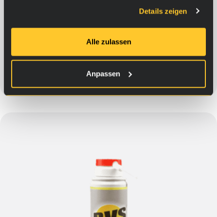
gesammelt haben.
Details zeigen
Für Schiffs- und Bootsgetriebe
18,90
€
Alle zulassen
Ins Warenkorb
Anpassen