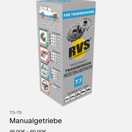
T3-T5
Manualgetriebe
46,90
€
–
69,90
€