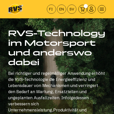
Hyppää
sisältöön
FI
EN
SV
RVS-Technology
im Motorsport
und anderswo
dabei
Bei richtiger und regelmäßiger Anwendung erhöht
die RVS-Technologie die Energieeffizienz und
Lebensdauer von Mechanismen und verringert
den Bedarf an Wartung, Ersatzteilen und
ungeplanten Ausfallzeiten. Infolgedessen
verbessern sich
Unternehmensleistung,Produktivität und