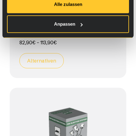
Alle zulassen
Für Automatikgetriebe
Anpassen
(T6A-T8A)
82,90
€
–
113,90
€
Alternativen