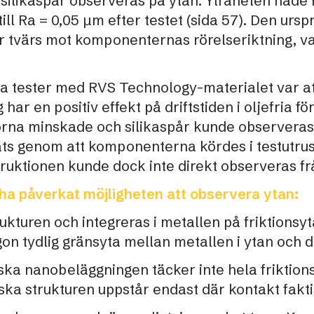
 silikaspår observeras på ytan. Ytråheten hade
till Ra = 0,05 µm efter testet (sida 57). Den ursp
r tvärs mot komponenternas rörelseriktning, va
sa tester med RVS Technology-materialet var at
har en positiv effekt på driftstiden i oljefria f
orna minskade och silikaspår kunde observeras
dats genom att komponenterna kördes i testutru
uktionen kunde dock inte direkt observeras frå
ha påverkat möjligheten att observera ytan:
kturen och integreras i metallen på friktionsyta
ågon tydlig gränsyta mellan metallen i ytan och 
ka nanobeläggningen täcker inte hela friktion
ska strukturen uppstår endast där kontakt fakti