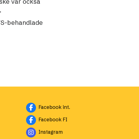
nske var också
.
RVS-behandlade
Facebook int.
Facebook FI
Instagram