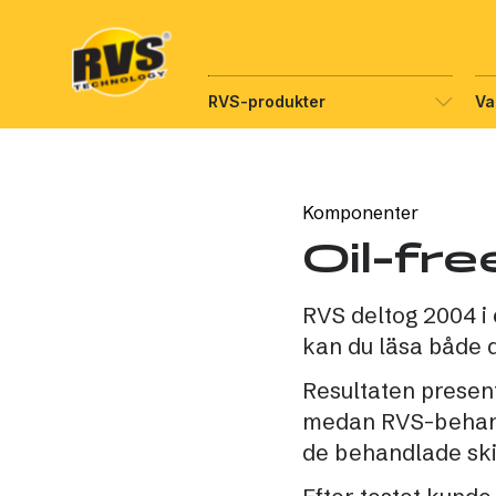
Hyppää
sisältöön
RVS-produkter
Va
Komponenter
Oil-fr
RVS deltog 2004 i
kan du läsa både d
Resultaten present
medan RVS-behandl
de behandlade ski