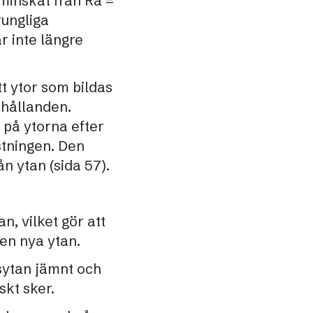
 minskat från Ra =
rungliga
r inte längre
t ytor som bildas
örhållanden.
 på ytorna efter
stningen. Den
n ytan (sida 57).
n, vilket gör att
den nya ytan.
sytan jämnt och
skt sker.