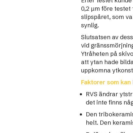
Efter testet kunde
0,2 µm före testet 
slipspåret, som va
synlig.
Slutsatsen av des
vid gränssmörjning 
Ytråheten på skiv
att ytan hade bil
uppkomna ytkonstr
Faktorer som kan 
RVS ändrar ytstru
det inte finns n
Den tribokeramis
helt. Den kerami