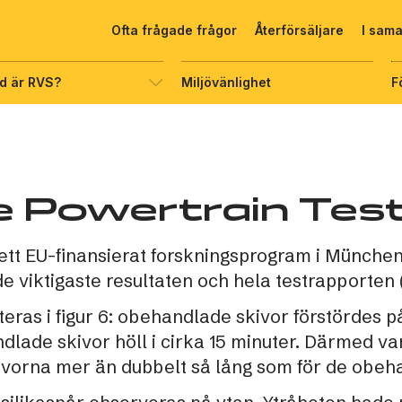
Ofta frågade frågor
Återförsäljare
I sam
d är RVS?
Miljövänlighet
F
ee Powertrain Tes
 ett EU-finansierat forskningsprogram i München
e viktigaste resultaten och hela testrapporten 
eras i figur 6: obehandlade skivor förstördes p
ade skivor höll i cirka 15 minuter. Därmed var
vorna mer än dubbelt så lång som för de obeha