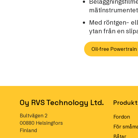
Beläggningsfilme
mätinstrumentet
Med röntgen- el
ytan från en sli
Oil-free Powertrain
Oy RVS Technology Ltd.
Produkt
Bultvägen 2
Fordon
00880 Helsingfors
För småma
Finland
Båtar