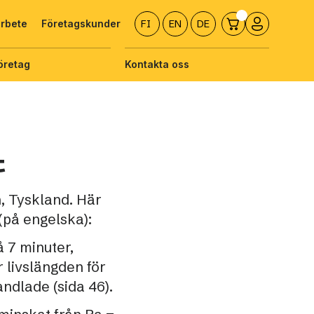
arbete
Företagskunder
FI
EN
DE
öretag
Kontakta oss
t
, Tyskland. Här
(på engelska):
å 7 minuter,
 livslängden för
ndlade (sida 46).