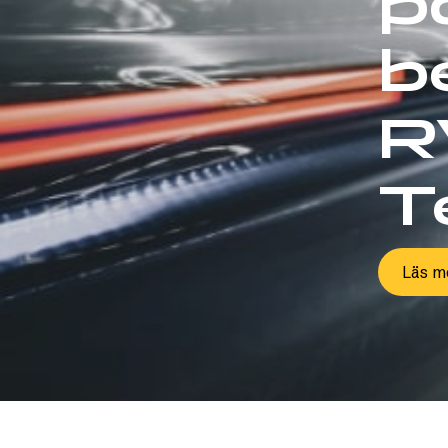
p
b
R
T
Läs m