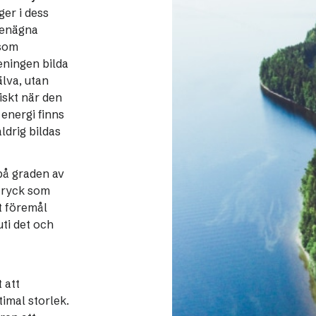
ger i dess
ebenägna
 som
eningen bilda
älva, utan
iskt när den
energi finns
ldrig bildas
på graden av
 tryck som
t föremål
uti det och
 att
timal storlek.