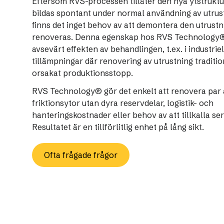
Eftersom RVS-processen tillåter den nya ytstruktu
bildas spontant under normal användning av utrus
finns det inget behov av att demontera den utrust
renoveras. Denna egenskap hos RVS Technology®
avsevärt effekten av behandlingen, t.ex. i industriel
tillämpningar där renovering av utrustning traditio
orsakat produktionsstopp.
RVS Technology® gör det enkelt att renovera par 
friktionsytor utan dyra reservdelar, logistik- och
hanteringskostnader eller behov av att tillkalla ser
Resultatet är en tillförlitlig enhet på lång sikt.
Ofta frågade frågor