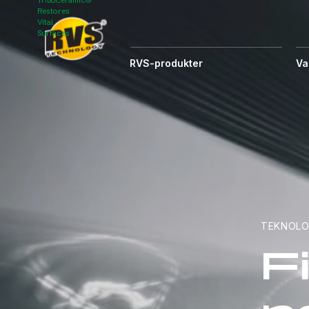
TriboCeramic®
Hyppää
Restores
sisältöön
Vital
Surfaces
RVS-produkter
Va
TEKNOLO
F