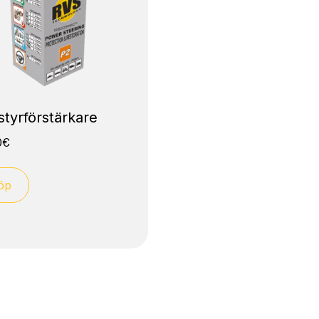
styrförstärkare
0
€
öp