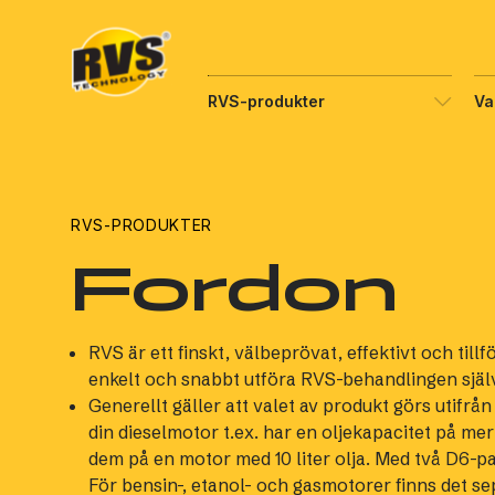
Hyppää
sisältöön
RVS-produkter
Va
RVS-PRODUKTER
Fordon
RVS är ett finskt, välbeprövat, effektivt och tillf
enkelt och snabbt utföra RVS-behandlingen själ
Generellt gäller att valet av produkt görs utifr
din dieselmotor t.ex. har en oljekapacitet på m
dem på en motor med 10 liter olja. Med två D6-pa
För bensin-, etanol- och gasmotorer finns det s