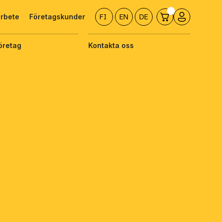
arbete
Företagskunder
FI
EN
DE
öretag
Kontakta oss