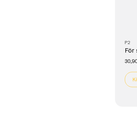
P2
För 
30,9
K