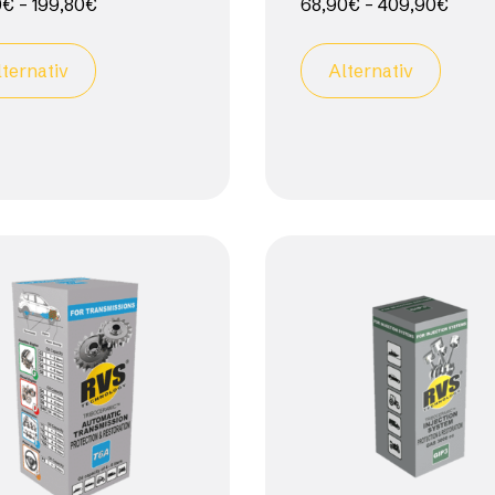
0
€
–
199,80
€
68,90
€
–
409,90
€
lternativ
Alternativ