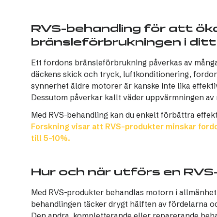
RVS-behandling för att ök
bränsleförbrukningen i dit
Ett fordons bränsleförbrukning påverkas av många fa
däckens skick och tryck, luftkonditionering, fordon
synnerhet äldre motorer är kanske inte lika effek
Dessutom påverkar kallt väder uppvärmningen av
Med RVS-behandling kan du enkelt förbättra effekt
Forskning visar att RVS-produkter minskar for
till 5–10%.
Hur och när utförs en RVS
Med RVS-produkter behandlas motorn i allmänhet al
behandlingen täcker drygt hälften av fördelarna o
Den andra, kompletterande eller reparerande beha