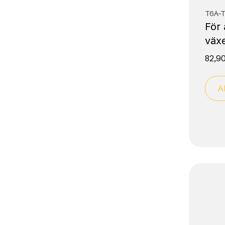
T6A-
För
växe
82,9
A