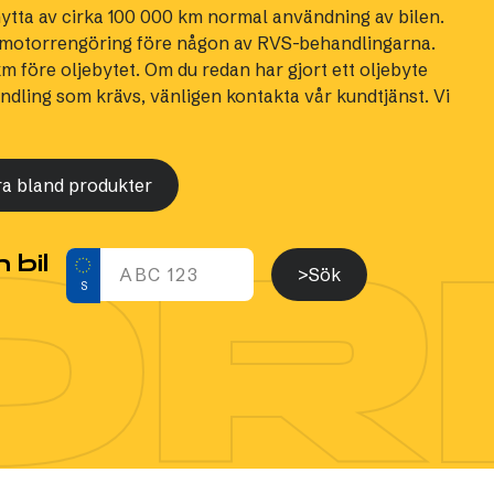
ytta av cirka 100 000 km normal användning av bilen.
t motorrengöring före någon av RVS-behandlingarna.
 före oljebytet. Om du redan har gjort ett oljebyte
dling som krävs, vänligen kontakta vår kundtjänst. Vi
ra bland produkter
OR
 bil
>Sök
S