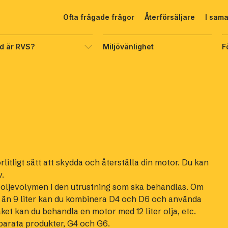
Ofta frågade frågor
Återförsäljare
I sam
d är RVS?
Miljövänlighet
F
örlitligt sätt att skydda och återställa din motor. Du kan
v.
ån oljevolymen i den utrustning som ska behandlas. Om
er än 9 liter kan du kombinera D4 och D6 och använda
ket kan du behandla en motor med 12 liter olja, etc.
eparata produkter, G4 och G6.