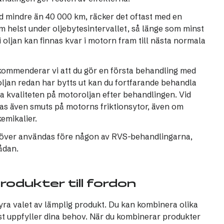
ed mindre än 40 000 km, räcker det oftast med en
m helst under oljebytesintervallet, så länge som minst
i oljan kan finnas kvar i motorn fram till nästa normala
ommenderar vi att du gör en första behandling med
ljan redan har bytts ut kan du fortfarande behandla
ra kvaliteten på motoroljan efter behandlingen. Vid
s även smuts på motorns friktionsytor, även om
emikalier.
höver användas före någon av RVS-behandlingarna,
ådan.
rodukter till fordon
yra valet av lämplig produkt. Du kan kombinera olika
st uppfyller dina behov. När du kombinerar produkter