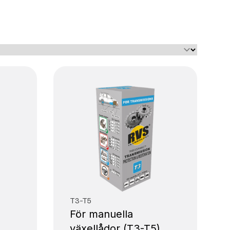
T3-T5
För manuella
växellådor (T3-T5)