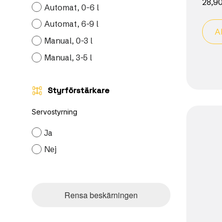
28,9
Automat, 0-6 l
Automat, 6-9 l
A
Manual, 0-3 l
Manual, 3-5 l
Styrförstärkare
Servostyrning
Ja
Nej
Rensa beskärningen