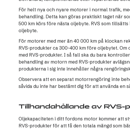
För helt nya och nyare motorer i normal trafik, m
behandling. Detta kan göras praktiskt taget när so
500 km körs före nästa oljebyte. RVS som tillsätts 
oljebyte.
För motorer med mer än 40 000 km på klockan rek
RVS-produkter ca 300-400 km före oljebytet. Om o
med RVS-produkter. I så fall ska du bara kontrolle
behandling av motorn med RVS-produkter avlägsna
produkterna i sig inte innehåller några rengöringsk
Observera att en separat motorrengöring inte be
såvida du inte har bestämt dig för att använda en s
Tillhandahållande av RVS-p
Oljekapaciteten i ditt fordons motor kommer att st
RVS-produkter för att få den totala mängd som bä