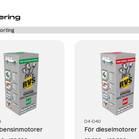
ering
8
D4-D40
 bensinmotorer
För dieselmotorer