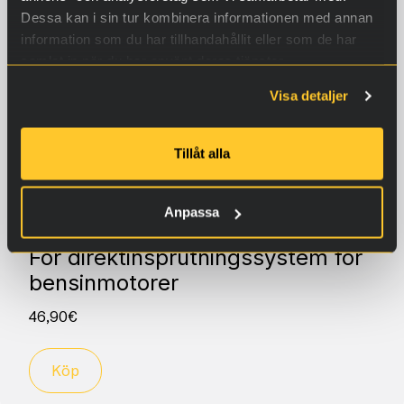
Dessa kan i sin tur kombinera informationen med annan
information som du har tillhandahållit eller som de har
samlat in när du har använt deras tjänster.
Visa detaljer
Tillåt alla
Anpassa
GIP3
För direktinsprutningssystem för
bensinmotorer
46,90
€
Köp