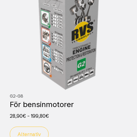
G2-G8
För bensinmotorer
28,90
€
–
199,80
€
Alternativ