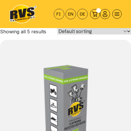
Hyppää
sisältöön
FI
EN
DE
Showing all 5 results