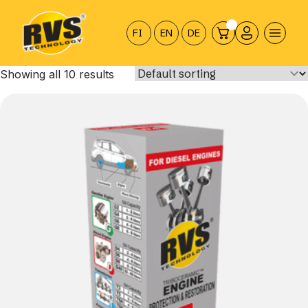
Hyppää
sisältöön
FI
EN
DE
Showing all 10 results