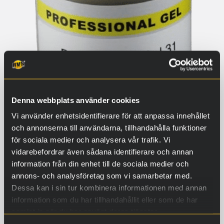
Denna webbplats använder cookies
Vi använder enhetsidentifierare för att anpassa innehållet
och annonserna till användarna, tillhandahålla funktioner
för sociala medier och analysera vår trafik. Vi
Professional Gel 31, 400 ml
vidarebefordrar även sådana identifierare och annan
pumpflaska
information från din enhet till de sociala medier och
annons- och analysföretag som vi samarbetar med.
1929,00
€
Dessa kan i sin tur kombinera informationen med annan
information som du har tillhandahållit eller som de har
Köp
samlat in när du har använt deras tjänster.