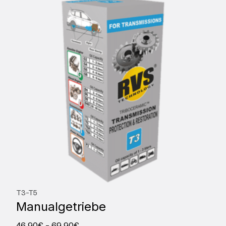
T3-T5
Manualgetriebe
46,90
€
–
69,90
€