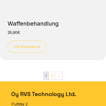
Waffenbehandlung
25,90
€
Ins Warenkorb
1
2
→
Oy RVS Technology Ltd.
Pulttitie 2