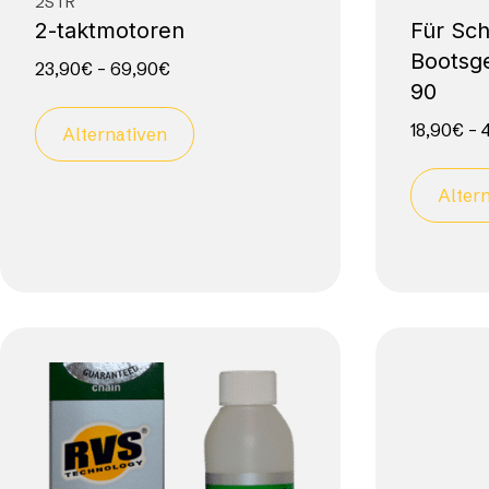
2STR
2-taktmotoren
Für Sch
Bootsg
23,90
€
–
69,90
€
90
18,90
€
–
Alternativen
Alter