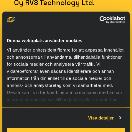
Oy RVS Technology Ltd.
Bultvägen 2
00880 Helsingfors
Finland
Momsnummer: FI21185745
Denna webbplats använder cookies
Vi använder enhetsidentifierare för att anpassa innehållet
och annonserna till användarna, tillhandahålla funktioner
för sociala medier och analysera vår trafik. Vi
vidarebefordrar även sådana identifierare och annan
information från din enhet till de sociala medier och
annons- och analysföretag som vi samarbetar med.
Dessa kan i sin tur kombinera informationen med annan
information som du har tillhandahållit eller som de har
samlat in när du har använt deras tjänster.
Produkter
Visa detaljer
Fordon