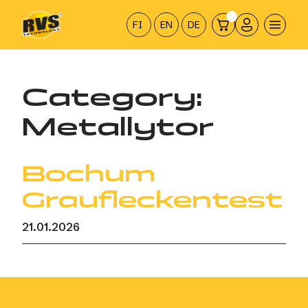
Hyppää
sisältöön
FI
EN
DE
Category:
Metallytor
Bochum
Graufleckentest
21.01.2026