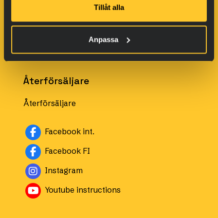
För småmaskiner
Tillåt alla
Båtar
För vapen
Anpassa
För industrianläggningar
Återförsäljare
Återförsäljare
Facebook int.
Facebook FI
Instagram
Youtube instructions