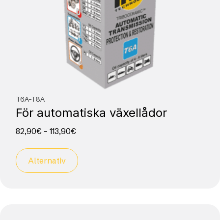
T6A-T8A
För automatiska växellådor
82,90
€
–
113,90
€
Alternativ