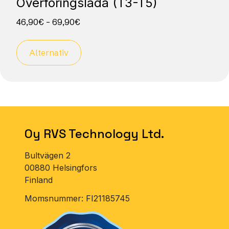
Överföringslåda (T3-T5)
46,90
€
–
69,90
€
Alternativ
Oy RVS Technology Ltd.
Bultvägen 2
00880 Helsingfors
Finland
Momsnummer: FI21185745