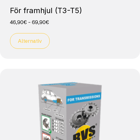
För framhjul (T3-T5)
46,90
€
–
69,90
€
Alternativ