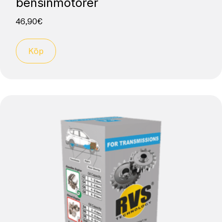
bensinmotorer
46,90
€
Köp