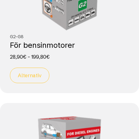
G2-G8
För bensinmotorer
28,90
€
–
199,80
€
Alternativ