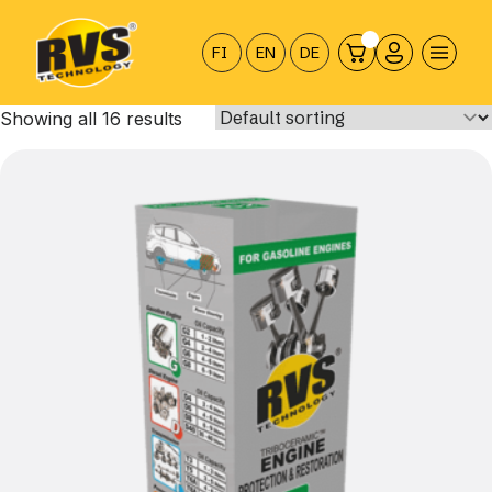
Hyppää
sisältöön
FI
EN
DE
Showing all 16 results