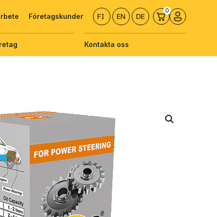
arbete
Företagskunder
FI
EN
DE
retag
Kontakta oss