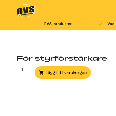
Hyppää
sisältöön
RVS-produkter
Vad 
För styrförstärkare
För
Lägg till i varukorgen
styrförstärkare
quantity