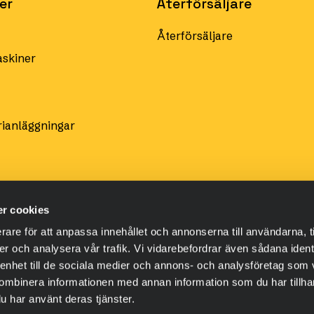
er
Återförsäljare
Återförsäljare
skiner
a in innehållet i sprutan i servostyrningsförstärkaren, sätt 
på tomgång:
rianläggningar
uter. Kör omedelbart bilen i minst 10 minuter på en så kroki
et ena ytterläget till det andra).
r cookies
rare för att anpassa innehållet och annonserna till användarna, t
er och analysera vår trafik. Vi vidarebefordrar även sådana ident
 enhet till de sociala medier och annons- och analysföretag som
ombinera informationen med annan information som du har tillhand
u har använt deras tjänster.