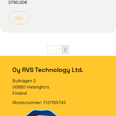
3790,00
€
Köp
←
1
2
Oy RVS Technology Ltd.
Bultvägen 2
00880 Helsingfors
Finland
Momsnummer: FI21185745