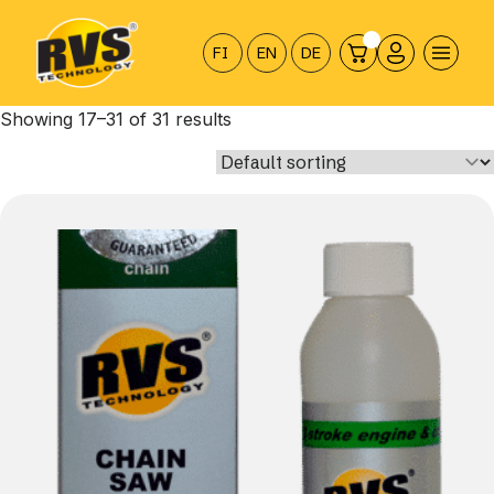
Hyppää
sisältöön
FI
EN
DE
Showing 17–31 of 31 results