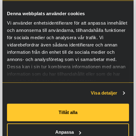
Denna webbplats använder cookies
Vi använder enhetsidentifierare för att anpassa innehållet
och annonserna till användarna, tillhandahålla funktioner
för sociala medier och analysera vår trafik. Vi
vidarebefordrar även sådana identifierare och annan
information från din enhet till de sociala medier och
annons- och analysföretag som vi samarbetar med.
Dessa kan i sin tur kombinera informationen med annan
information som du har tillhandahållit eller som de har
samlat in när du har använt deras tjänster.
Visa detaljer
Tillåt alla
Professional Gel 31, 200 ml
pumpflaska
Anpassa
989,00
€