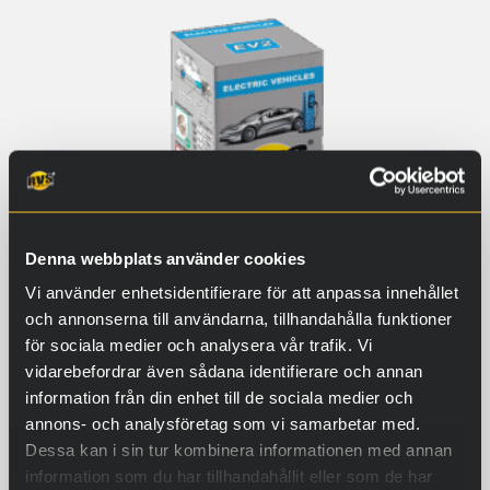
Denna webbplats använder cookies
Vi använder enhetsidentifierare för att anpassa innehållet
och annonserna till användarna, tillhandahålla funktioner
för sociala medier och analysera vår trafik. Vi
vidarebefordrar även sådana identifierare och annan
EV2
information från din enhet till de sociala medier och
El- och hybridfordon EV2 för
annons- och analysföretag som vi samarbetar med.
drivlinor 1–2 liter oljevolym
Dessa kan i sin tur kombinera informationen med annan
89,90
€
information som du har tillhandahållit eller som de har