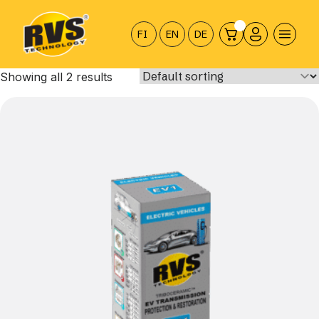
Hyppää
sisältöön
FI
EN
DE
Showing all 2 results