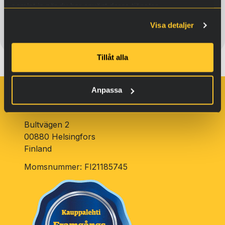
samlat in när du har använt deras tjänster.
Köp
Visa detaljer
Tillåt alla
Anpassa
Oy RVS Technology Ltd.
Bultvägen 2
00880 Helsingfors
Finland
Momsnummer: FI21185745