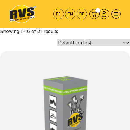
Hyppää
sisältöön
FI
EN
DE
Showing 1–16 of 31 results