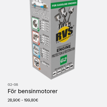
G2-G8
För bensinmotorer
28,90
€
–
199,80
€