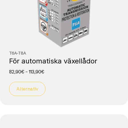
T6A-T8A
För automatiska växellådor
82,90
€
–
113,90
€
Alternativ