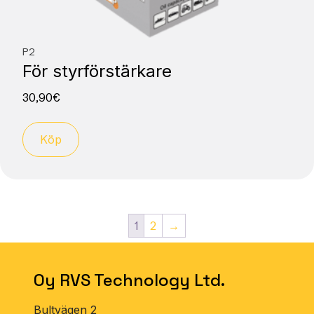
P2
För styrförstärkare
30,90
€
Köp
1
2
→
Oy RVS Technology Ltd.
Bultvägen 2