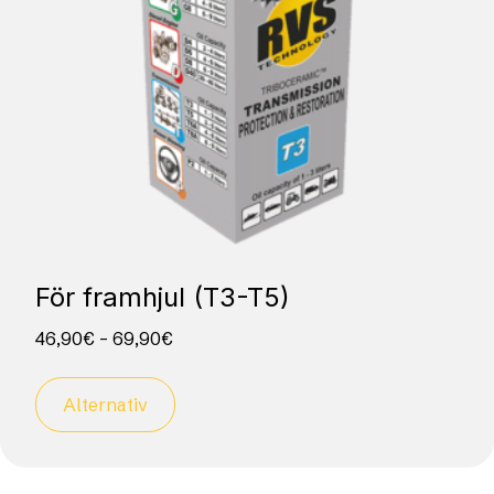
För framhjul (T3-T5)
46,90
€
–
69,90
€
Alternativ