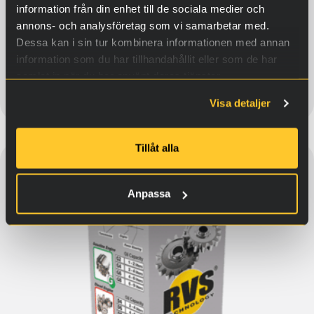
Dieselmotorer och hydraulik
information från din enhet till de sociala medier och
annons- och analysföretag som vi samarbetar med.
329,90
€
Dessa kan i sin tur kombinera informationen med annan
information som du har tillhandahållit eller som de har
samlat in när du har använt deras tjänster.
Köp
Visa detaljer
Tillåt alla
Anpassa