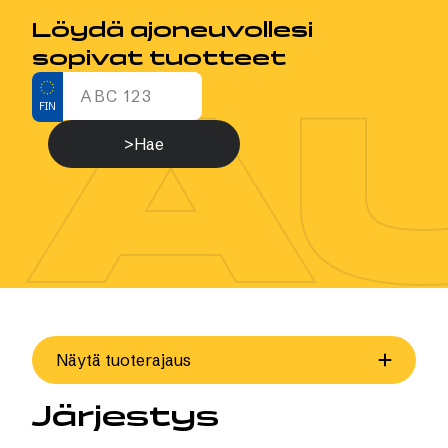
Löydä ajoneuvollesi
sopivat tuotteet
A
FIN
>Hae
Näytä tuoterajaus
Järjestys