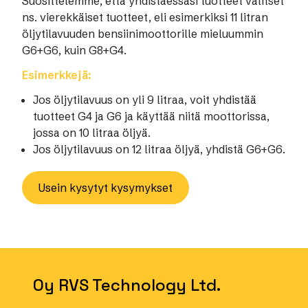
Suosittelemme, että yhdistäessäsi tuotteet valitset
ns. vierekkäiset tuotteet, eli esimerkiksi 11 litran
öljytilavuuden bensiinimoottorille mieluummin
G6+G6, kuin G8+G4.
Esimerkkejä:
Jos öljytilavuus on yli 9 litraa, voit yhdistää
tuotteet G4 ja G6 ja käyttää niitä moottorissa,
jossa on 10 litraa öljyä.
Jos öljytilavuus on 12 litraa öljyä, yhdistä G6+G6.
Usein kysytyt kysymykset
Oy RVS Technology Ltd.