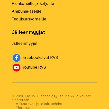
Pienkoneille ja ketjuille
Ampuma-aseille
Teollisuuskohteille
Jälleenmyyjät
Jälleenmyyjät
Avautuu uuteen ikkunaan
Facebooksivut RVS
Avautuu uuteen ikkunaan
Youtube RVS
© 2026 Oy RVS Technology Ltd, Kaikki oikeudet
pidätetään.
Maksutavat ja toimitusehdot
Tietosuoja