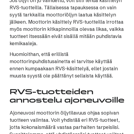
Jos öljyt on jo vaihdettu, voit silti tehdä käsittelyn
RVS-tuotteilla. Tällaisessa tapauksessa on vain
syytä tarkkailla moottoriöljyn laatua käsittelyn
jälkeen. Moottorin käsittely RVS-tuotteilla irrottaa
myös moottorin kitkapinnoilla olevaa likaa, vaikka
tuotteet itsessään eivät sisällä mitään puhdistavia
kemikaaleja.
Huomioithan, että erillistä
moottorinpuhdistusainetta ei tarvitse käyttää
ennen kumpaakaan RVS-käsittelyä, ellet jostain
muusta syystä ole päättänyt sellaista käyttää.
RVS-tuotteiden
annostelu ajoneuvoille
Ajoneuvosi moottorin öljytilavuus ohjaa sopivan
tuotteen valintaa. Voit yhdistää eri RVS-tuotteet,
jotta kokonaismäärä vastaa parhaiten tarpeisiisi.