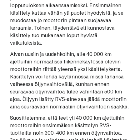
lopputuloksen aikaansaamiseksi.
Ensimmäinen
käsittely kattaa vähän yli puolet hyödyistä, ja se
muodostaa jo moottorin pintaan suojaavaa
keraamia. Toinen, täydentävä eli kunnostava
käsittely tuo mukanaan loput hyvistä
vaikutuksista.
Aivan uusiin ja uudehkoihin, alle 40 000 km
ajettuihin normaalissa liikennekäytössä oleviin
moottoreihin riittää yleensä yksi käsittelykerta.
Käsittelyn voi tehdä käytännössä missä tahansa
vaiheessa öljynvaihtoväliä, kunhan ennen
seuraavaa öljynvaihtoa tulee vähintään 500 km
ajoa. Öljyyn lisätty RVS-aine saa jäädä moottoriin
aina seuraavaan normaaliin öljynvaihtoon saakka.
Suosittelemme, että teet yli 40 000 km ajettuihin
moottoreihin ensimmäisen käsittelyn RVS-
tuotteilla noin 300–400 km ennen öljynvaihtoa.