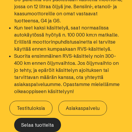
jossa on 12 litraa öljyä jne. Bensiini-, etanoli- ja
kaasumoottoreille on omat vastaavat
tuotteensa, G4 ja G6.
Kun teet kaksi käsittelyä, saat normaalissa
autokäytössä hyötyä n. 100 000 km:n matkalle.
Erillistä moottorinpuhdistusainetta ei tarvitse
käyttää ennen kumpaakaan RVS-käsittelyä.
Suorita ensimmäinen RVS-käsittely noin 300–
400 km ennen öljynvaihtoa. Jos öljynvaihto on
jo tehty, ja epäröit käsittelyn ajoituksen tai
tarvittavan määrän kanssa, ota yhteyttä
asiakaspalveluumme. Opastamme mielellämme
oikeaoppiseen käsittelyyn!
Testituloksia
Asiakaspalvelu
Selaa tuotteita