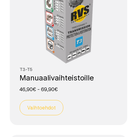
T3-T5
Manuaali­vaihteistoille
46,90
€
–
69,90
€
Vaihtoehdot