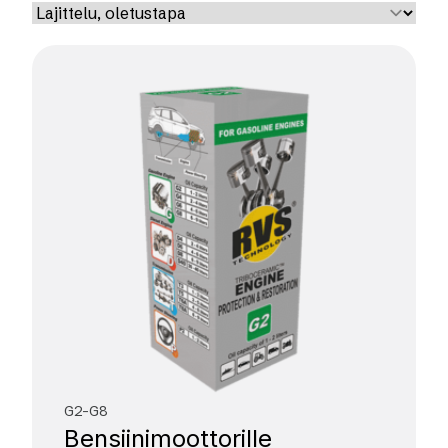
G2-G8
Bensiini­moottorille