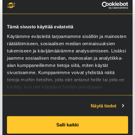
GIP3
Bensiini­moottorien
Tämä sivusto käyttää evästeitä
suorasuihkutus­järjestelmille
Käytämme evästeitä tarjoamamme sisällön ja mainosten
46,90
€
räätälöimiseen, sosiaalisen median ominaisuuksien
tukemiseen ja kävijämäärämme analysoimiseen. Lisäksi
jaamme sosiaalisen median, mainosalan ja analytiikka-
Lisää koriin
alan kumppaneillemme tietoja siitä, miten käytät
sivustoamme. Kumppanimme voivat yhdistää näitä
tietoja muihin tietoihin, joita olet antanut heille tai joita on
kerätty, kun olet käyttänyt heidän palvelujaan.
Näytä tiedot
Salli kaikki