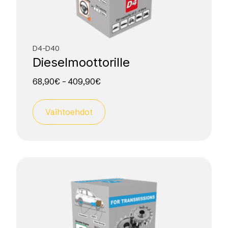
D4-D40
Diesel­moottorille
68,90
€
–
409,90
€
Vaihtoehdot