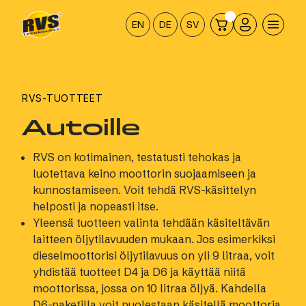
Hyppää
sisältöön
EN
DE
SV
RVS-TUOTTEET
Autoille
RVS on kotimainen, testatusti tehokas ja
luotettava keino moottorin suojaamiseen ja
kunnostamiseen. Voit tehdä RVS-käsittelyn
helposti ja nopeasti itse.
Yleensä tuotteen valinta tehdään käsiteltävän
laitteen öljytilavuuden mukaan. Jos esimerkiksi
dieselmoottorisi öljytilavuus on yli 9 litraa, voit
yhdistää tuotteet D4 ja D6 ja käyttää niitä
moottorissa, jossa on 10 litraa öljyä. Kahdella
D6-paketilla voit puolestaan käsitellä moottoria,