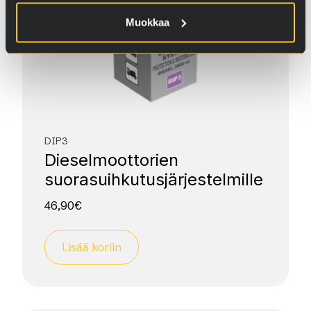
Muokkaa
DIP3
Diesel­moottorien
suorasuihkutus­järjestelmille
46,90
€
Lisää koriin