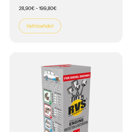
28,90
€
–
199,80
€
Vaihtoehdot