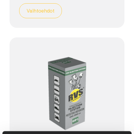
Vaihtoehdot