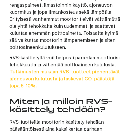
rengaspaineet, ilmastoinnin käyttö, ajoneuvon
kuormitus ja jopa ilmankosteus sekä lämpötila.
Erityisesti vanhemmat moottorit eivät välttämättä
ole yhtä tehokkaita kuin uudemmat, ja saattavat
kuluttaa enemmän polttoainetta. Toisaalta kylmä
sää vaikuttaa moottorin lämpenemiseen ja siten
polttoaineenkulutukseen.
RVS-käsittelyllä voit helposti parantaa moottorisi
tehokkuutta ja vähentää polttoaineen kulutusta.
Tutkimusten mukaan RVS-tuotteet pienentävät
ajoneuvon kulutusta ja laskevat CO-päästöjä
jopa 5–10%.
Miten ja milloin RVS-
käsittely tehdään?
RVS-tuotteilla moottorin käsittely tehdään
pääsääntöisesti aina kaksi kertaa parhaan