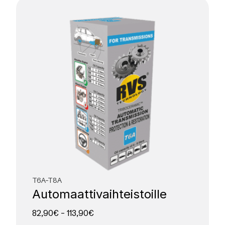
T6A-T8A
Automaatti­vaihteistoille
82,90
€
–
113,90
€