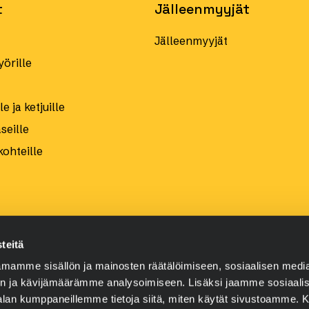
t
Jälleenmyyjät
Jälleenmyyjät
örille
e ja ketjuille
eille
kohteille
teitä
mamme sisällön ja mainosten räätälöimiseen, sosiaalisen medi
n ja kävijämäärämme analysoimiseen. Lisäksi jaamme sosiaali
-alan kumppaneillemme tietoja siitä, miten käytät sivustoamme