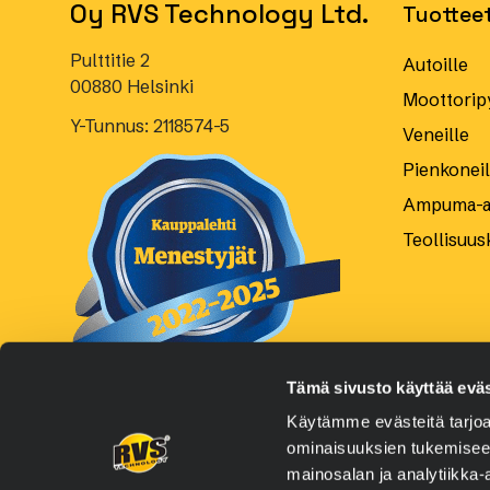
Oy RVS Technology Ltd.
Tuottee
Pulttitie 2
Autoille
00880 Helsinki
Moottoripy
Y-Tunnus: 2118574-5
Veneille
Pienkoneill
Ampuma-as
Teollisuus
Tämä sivusto käyttää eväs
Käytämme evästeitä tarjoa
ominaisuuksien tukemisee
mainosalan ja analytiikka