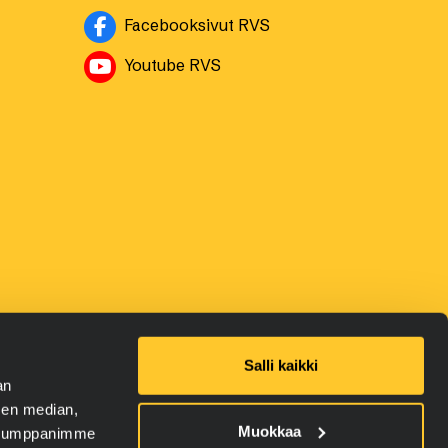
Avautuu uuteen ikkuna
Facebooksivut RVS
Avautuu uuteen ikkunaan
Youtube RVS
Salli kaikki
an
sen median,
Muokkaa
. Kumppanimme