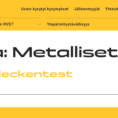
Usein kysytyt kysymykset
Jälleenmyyjät
Yhteis
on RVS?
Ympäristöystävällisyys
a:
Metalliset
leckentest