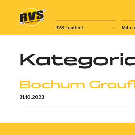
Hyppää
sisältöön
RVS-tuotteet
Mitä 
Kategori
Bochum Grauf
31.10.2023