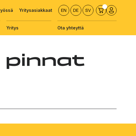
työssä
Yritysasiakkaat
EN
DE
SV
Yritys
Ota yhteyttä
 pinnat