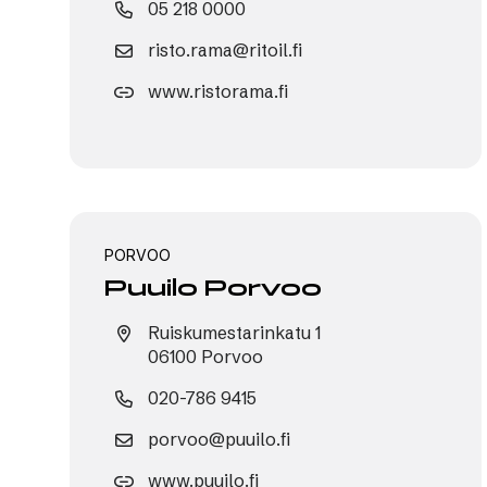
05 218 0000
risto.rama@ritoil.fi
www.ristorama.fi
PORVOO
Puuilo Porvoo
Ruiskumestarinkatu 1
06100 Porvoo
020-786 9415
porvoo@puuilo.fi
www.puuilo.fi