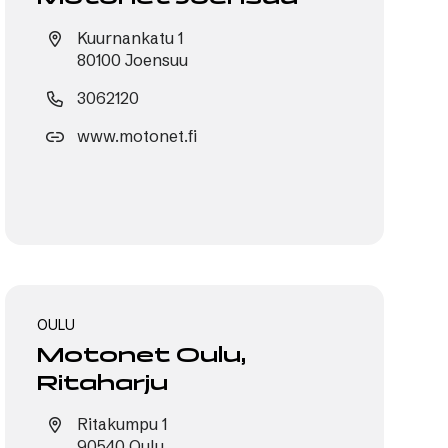
Kuurnankatu 1
80100 Joensuu
3062120
www.motonet.fi
OULU
Motonet Oulu,
Ritaharju
Ritakumpu 1
90540 Oulu