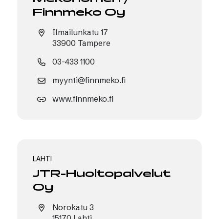
Finnmeko Oy
Ilmailunkatu 17
33900 Tampere
03-433 1100
myynti@finnmeko.fi
www.finnmeko.fi
LAHTI
JTR-Huoltopalvelut
Oy
Norokatu 3
15170 Lahti