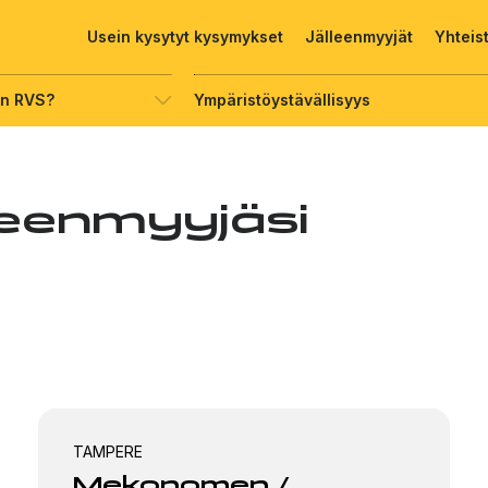
Usein kysytyt kysymykset
Jälleenmyyjät
Yhteis
on RVS?
Ympäristöystävällisyys
lleenmyyjäsi
TAMPERE
Mekonomen /