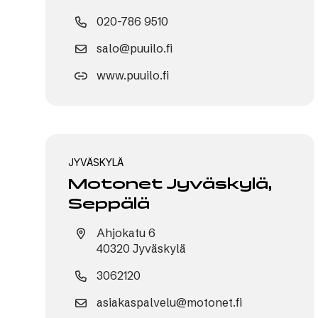
020-786 9510
salo@puuilo.fi
www.puuilo.fi
JYVÄSKYLÄ
Motonet Jyväskylä,
Seppälä
Ahjokatu 6
40320 Jyväskylä
3062120
asiakaspalvelu@motonet.fi