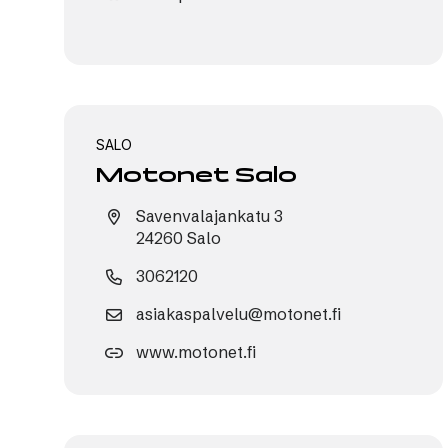
SALO
Motonet Salo
Savenvalajankatu 3
24260 Salo
3062120
asiakaspalvelu@motonet.fi
www.motonet.fi