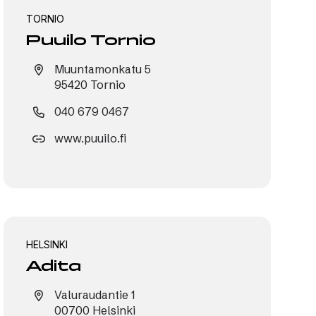
TORNIO
Puuilo Tornio
Muuntamonkatu 5
95420 Tornio
040 679 0467
www.puuilo.fi
HELSINKI
Adita
Valuraudantie 1
00700 Helsinki