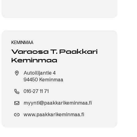
KEMINMAA
Varaosa T. Paakkari
Keminmaa
Autoilijantie 4
94450 Keminmaa
016-27 11 71
myynti@paakkarikeminmaa.fi
www.paakkarikeminmaa.fi