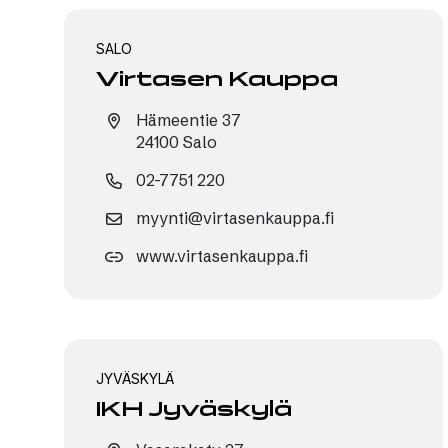
SALO
Virtasen Kauppa
Hämeentie 37
24100 Salo
02-7751 220
myynti@virtasenkauppa.fi
www.virtasenkauppa.fi
JYVÄSKYLÄ
IKH Jyväskylä