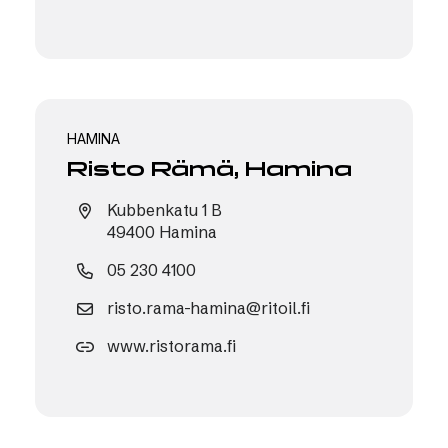
HAMINA
Risto Rämä, Hamina
Kubbenkatu 1 B
49400 Hamina
05 230 4100
risto.rama-hamina@ritoil.fi
www.ristorama.fi