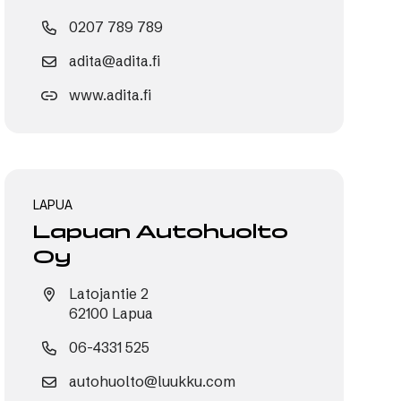
0207 789 789
adita@adita.fi
www.adita.fi
LAPUA
Lapuan Autohuolto
Oy
Latojantie 2
62100 Lapua
06-4331 525
autohuolto@luukku.com