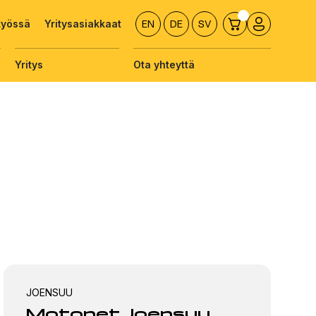
työssä
Yritysasiakkaat
EN
DE
SV
Yritys
Ota yhteyttä
JOENSUU
Motonet Joensuu