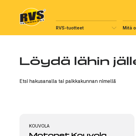
Hyppää
sisältöön
RVS-tuotteet
Mitä 
Löydä lähin jä
Etsi hakusanalla tai paikkakunnan nimellä
KOUVOLA
Motonet Kouvola