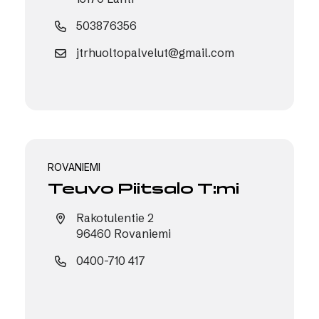
503876356
jtrhuoltopalvelut@gmail.com
ROVANIEMI
Teuvo Piitsalo T:mi
Rakotulentie 2
96460 Rovaniemi
0400-710 417