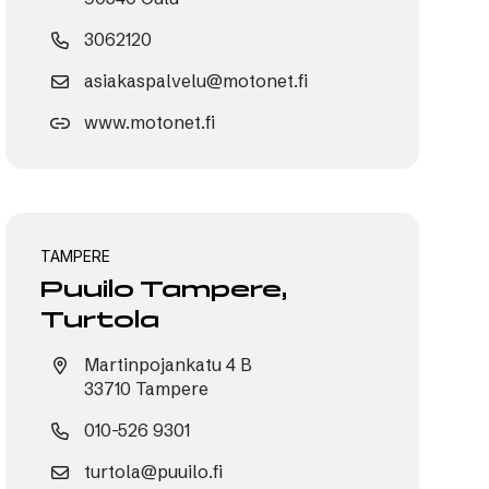
3062120
asiakaspalvelu@motonet.fi
www.motonet.fi
TAMPERE
Puuilo Tampere,
Turtola
Martinpojankatu 4 B
33710 Tampere
010-526 9301
turtola@puuilo.fi