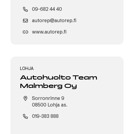
09-682 44 40
autorep@autorep.fi
www.autorep.fi
LOHJA
Autohuolto Team
Malmberg Oy
Sorronrinne 9
08500 Lohja as.
019-383 888