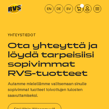
Hyppää
sisältöön
EN
DE
SV
YHTEYSTIEDOT
Ota yhteyttä ja
löydä tarpeisiisi
sopivimmat
RVS-tuotteet
Autamme mielellämme valitsemaan sinulle
sopivimmat tuotteet toivottujen tulosten
saavuttamiseksi.