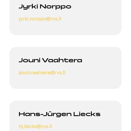
Jyrki Norppo
jyrki.norppo@rvs.fi
Jouni Vaahtera
jouni.vaahtera@rvs.fi
Hans-Jürgen Liecks
hj.liecks@rvs.fi