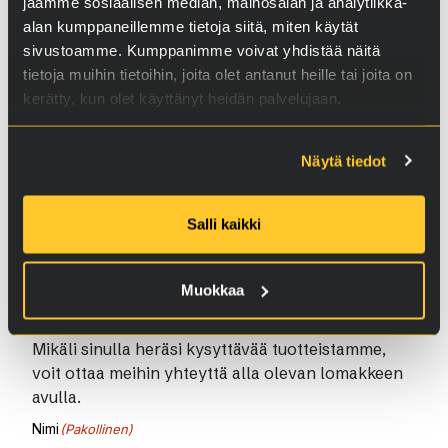
jaamme sosiaalisen median, mainosalan ja analytiikka-
alan kumppaneillemme tietoja siitä, miten käytät
sivustoamme. Kumppanimme voivat yhdistää näitä
tietoja muihin tietoihin, joita olet antanut heille tai joita on
kerätty, kun olet käyttänyt heidän palvelujaan.
Näytä tiedot
Salli kaikki
KYSYTTÄVÄÄ?
Muokkaa
Ota yhteyttä
Mikäli sinulla heräsi kysyttävää tuotteistamme,
voit ottaa meihin yhteyttä alla olevan lomakkeen
avulla.
Nimi
(Pakollinen)