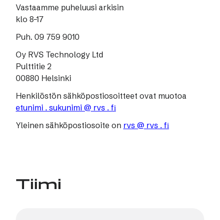
Vastaamme puheluusi arkisin
klo 8–17
Puh. 09 759 9010
Oy RVS Technology Ltd
Pulttitie 2
00880 Helsinki
Henkilöstön sähköpostiosoitteet ovat muotoa
etunimi . sukunimi @ rvs . fі
Yleinen sähköpostiosoite on
rvs @ rvs . fі
Tiimi