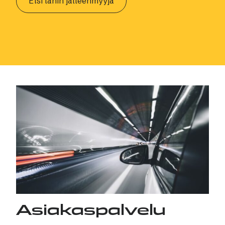
Etsi lähin jälleenmyyjä
Asiakaspalvelu