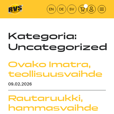
Hyppää
sisältöön
EN
DE
SV
Kategoria:
Uncategorized
Ovako Imatra,
teollisuusvaihde
09.02.2026
Rautaruukki,
hammasvaihde