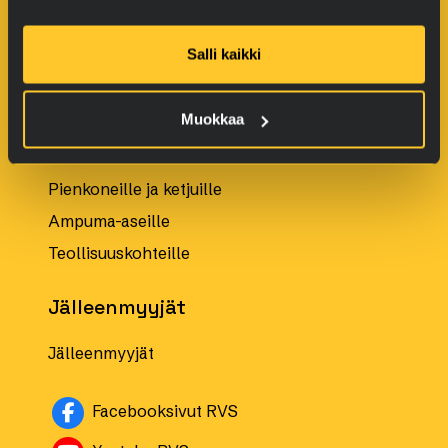
Tuotteet
Salli kaikki
Autoille
Muokkaa
Moottoripyörille
Veneille
Pienkoneille ja ketjuille
Ampuma-aseille
Teollisuuskohteille
Jälleenmyyjät
Jälleenmyyjät
Avautuu uuteen ikkunaan
Facebooksivut RVS