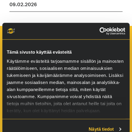
09.02.2026
Oy RVS Technology Ltd.
Tämä sivusto käyttää evästeitä
Pulttitie 2
00880 Helsinki
Käytämme evästeitä tarjoamamme sisällön ja mainosten
räätälöimiseen, sosiaalisen median ominaisuuksien
Y-Tunnus: 2118574-5
tukemiseen ja kävijämäärämme analysoimiseen. Lisäksi
jaamme sosiaalisen median, mainosalan ja analytiikka-
alan kumppaneillemme tietoja siitä, miten käytät
sivustoamme. Kumppanimme voivat yhdistää näitä
tietoja muihin tietoihin, joita olet antanut heille tai joita on
kerätty, kun olet käyttänyt heidän palvelujaan.
Näytä tiedot