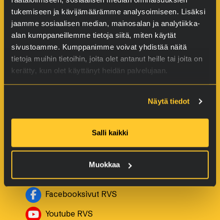
tukemiseen ja kävijämäärämme analysoimiseen. Lisäksi
Tuotteet
jaamme sosiaalisen median, mainosalan ja analytiikka-
alan kumppaneillemme tietoja siitä, miten käytät
Autoille
sivustoamme. Kumppanimme voivat yhdistää näitä
Moottoripyörille
tietoja muihin tietoihin, joita olet antanut heille tai joita on
Veneille
kerätty, kun olet käyttänyt heidän palvelujaan.
Pienkoneille ja ketjuille
Ampuma-aseille
Näytä tiedot
Teollisuuskohteille
Salli kaikki
Jälleenmyyjät
Muokkaa
Jälleenmyyjät
Avautuu uuteen ikkunaan
Facebooksivut RVS
Avautuu uuteen ikkunaan
Youtube RVS