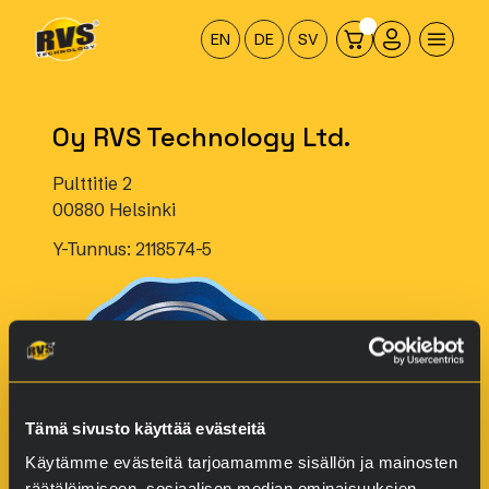
Hyppää
sisältöön
EN
DE
SV
Oy RVS Technology Ltd.
Pulttitie 2
00880 Helsinki
Y-Tunnus: 2118574-5
Tämä sivusto käyttää evästeitä
Käytämme evästeitä tarjoamamme sisällön ja mainosten
räätälöimiseen, sosiaalisen median ominaisuuksien