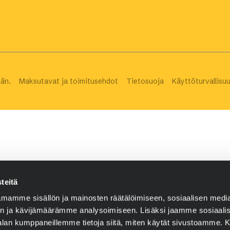
än.
Maksutavat ja toimitusehdot
Tietosuoja
Käyttöturvallisu
teitä
mamme sisällön ja mainosten räätälöimiseen, sosiaalisen medi
n ja kävijämäärämme analysoimiseen. Lisäksi jaamme sosiaali
-alan kumppaneillemme tietoja siitä, miten käytät sivustoamme