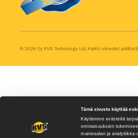
© 2026 Oy RVS Technology Ltd, Kaikki oikeudet pidätetä
Tämä sivusto käyttää eväs
Käytämme evästeitä tarjoa
ominaisuuksien tukemisee
mainosalan ja analytiikka