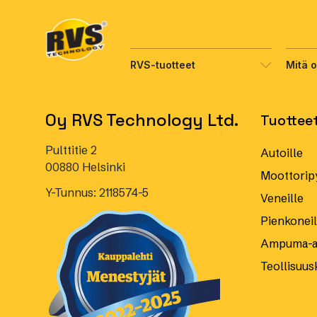
Hyppää
sisältöön
RVS-tuotteet
Mitä 
Oy RVS Technology Ltd.
Tuottee
Pulttitie 2
Autoille
00880 Helsinki
Moottoripy
Y-Tunnus: 2118574-5
Veneille
Pienkoneill
Ampuma-as
Teollisuus