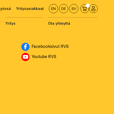
työssä
Yritysasiakkaat
EN
DE
SV
Yritys
Ota yhteyttä
Avautuu uuteen ikkuna
Facebooksivut RVS
Avautuu uuteen ikkunaan
Youtube RVS