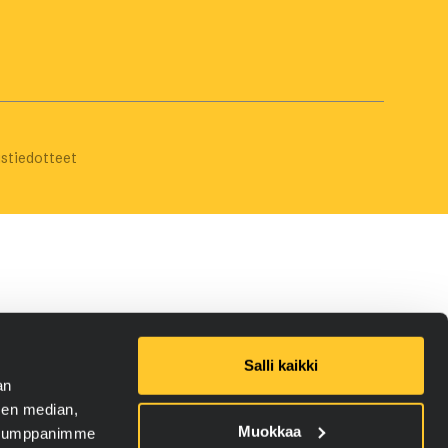
ustiedotteet
Salli kaikki
an
sen median,
Muokkaa
. Kumppanimme