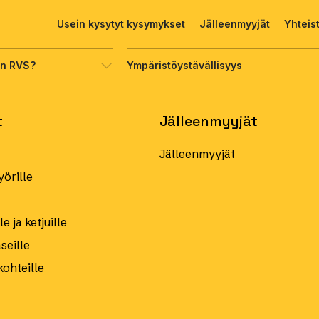
Usein kysytyt kysymykset
Jälleenmyyjät
Yhteis
on RVS?
Ympäristöystävällisyys
t
Jälleenmyyjät
Jälleenmyyjät
örille
e ja ketjuille
eille
kohteille