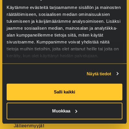
Käytämme evästeitä tarjoamamme sisällön ja mainosten
räätälöimiseen, sosiaalisen median ominaisuuksien
tukemiseen ja kävijämäärämme analysoimiseen. Lisäksi
jaamme sosiaalisen median, mainosalan ja analytiikka-
alan kumppaneillemme tietoja siitä, miten käytät
Tuotteet
sivustoamme. Kumppanimme voivat yhdistää näitä
tietoja muihin tietoihin, joita olet antanut heille tai joita on
Autoille
kerätty, kun olet käyttänyt heidän palvelujaan.
Moottoripyörille
Veneille
Näytä tiedot
Pienkoneille ja ketjuille
Ampuma-aseille
Salli kaikki
Teollisuuskohteille
Muokkaa
Jälleenmyyjät
Jälleenmyyjät