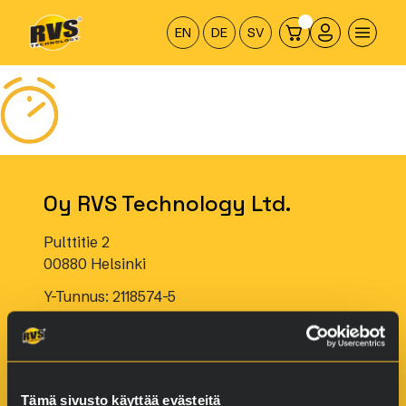
Hyppää
sisältöön
EN
DE
SV
Oy RVS Technology Ltd.
Pulttitie 2
00880 Helsinki
Y-Tunnus: 2118574-5
Tämä sivusto käyttää evästeitä