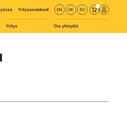
työssä
Yritysasiakkaat
EN
DE
SV
Yritys
Ota yhteyttä
a