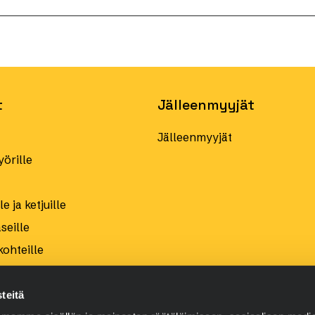
t
Jälleenmyyjät
Jälleenmyyjät
örille
e ja ketjuille
eille
kohteille
teitä