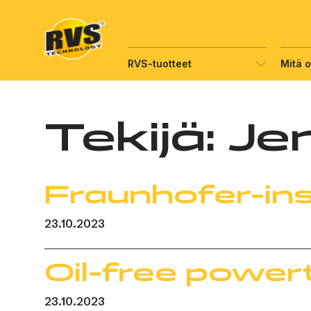
Hyppää
sisältöön
RVS-tuotteet
Mitä 
Tekijä:
Je
Fraunhofer-ins
23.10.2023
Oil-free powert
23.10.2023