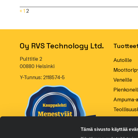
Artikkelien
«
1
2
sivutus
Oy RVS Technology Ltd.
Tuottee
Pulttitie 2
Autoille
00880 Helsinki
Moottoripy
Y-Tunnus: 2118574-5
Veneille
Pienkoneill
Ampuma-as
Teollisuus
Tämä sivusto käyttää eväs