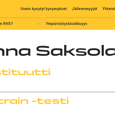
Usein kysytyt kysymykset
Jälleenmyyjät
Yhteis
on RVS?
Ympäristöystävällisyys
nna Saksol
tituutti
rain -testi