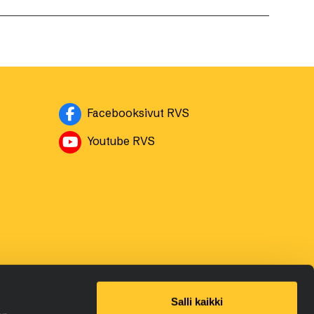
Avautuu uuteen ikkuna
Facebooksivut RVS
Avautuu uuteen ikkunaan
Youtube RVS
Salli kaikki