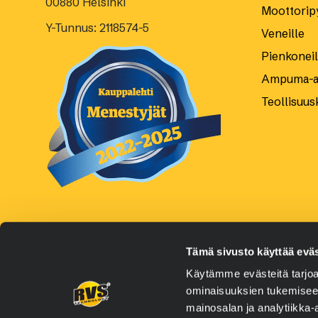
00880 Helsinki
Moottoripy
Y-Tunnus: 2118574-5
Veneille
Pienkoneill
Ampuma-as
Teollisuus
Tämä sivusto käyttää eväs
© 2026 Oy RVS Technology Ltd, Kaikki oikeudet pidätetä
Käytämme evästeitä tarjoa
ominaisuuksien tukemisee
mainosalan ja analytiikka