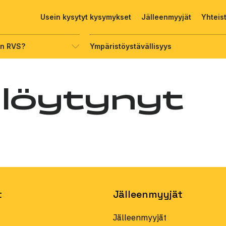
Usein kysytyt kysymykset
Jälleenmyyjät
Yhteis
on RVS?
Ympäristöystävällisyys
 löytynyt
t
Jälleenmyyjät
Jälleenmyyjät