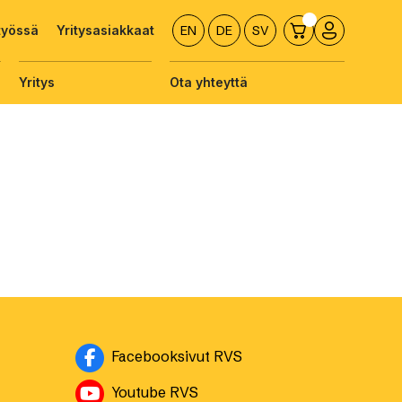
työssä
Yritysasiakkaat
EN
DE
SV
Yritys
Ota yhteyttä
Avautuu uuteen ikkuna
Facebooksivut RVS
Avautuu uuteen ikkunaan
Youtube RVS