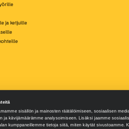
örille
e ja ketjuille
eille
kohteille
teitä
än.
Maksutavat ja toimitusehdot
Tietosuoja
Käyttöturvallisu
mamme sisällön ja mainosten räätälöimiseen, sosiaalisen medi
n ja kävijämäärämme analysoimiseen. Lisäksi jaamme sosiaali
-alan kumppaneillemme tietoja siitä, miten käytät sivustoamme