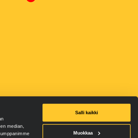
Salli kaikki
ustiedotteet
an
sen median,
Muokkaa
. Kumppanimme