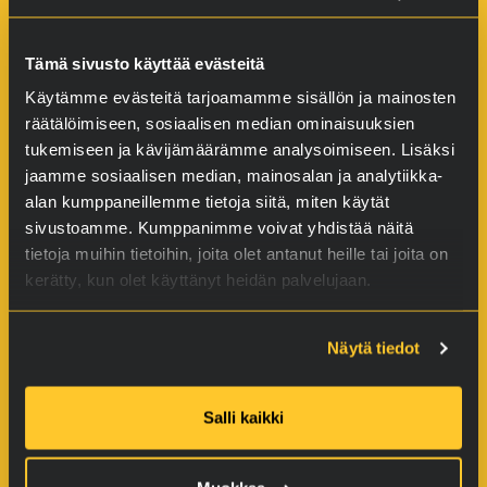
Y-Tunnus: 2118574-5
Tämä sivusto käyttää evästeitä
Käytämme evästeitä tarjoamamme sisällön ja mainosten
räätälöimiseen, sosiaalisen median ominaisuuksien
tukemiseen ja kävijämäärämme analysoimiseen. Lisäksi
jaamme sosiaalisen median, mainosalan ja analytiikka-
alan kumppaneillemme tietoja siitä, miten käytät
sivustoamme. Kumppanimme voivat yhdistää näitä
tietoja muihin tietoihin, joita olet antanut heille tai joita on
Tuotteet
kerätty, kun olet käyttänyt heidän palvelujaan.
Autoille
Näytä tiedot
Moottoripyörille
Veneille
Salli kaikki
Pienkoneille ja ketjuille
Ampuma-aseille