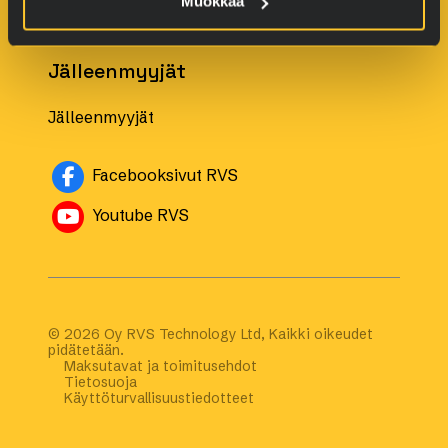
Muokkaa
Teollisuuskohteille
Jälleenmyyjät
Jälleenmyyjät
Avautuu uuteen ikkunaan
Facebooksivut RVS
Avautuu uuteen ikkunaan
Youtube RVS
© 2026 Oy RVS Technology Ltd, Kaikki oikeudet
pidätetään.
Maksutavat ja toimitusehdot
Tietosuoja
Käyttöturvallisuustiedotteet