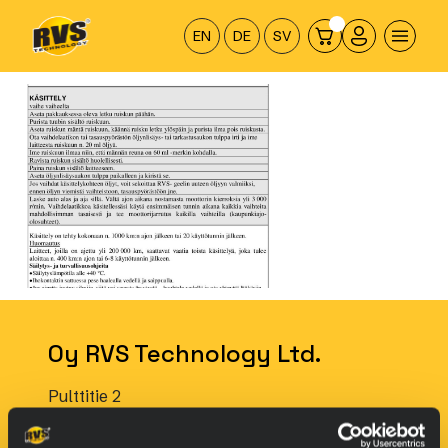
Hyppää
sisältöön
EN
DE
SV
Oy RVS Technology Ltd.
Pulttitie 2
00880 Helsinki