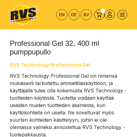
Hyppää
sisältöön
EN
DE
SV
Professional Gel 32, 400 ml
pumppupullo
RVS Technology Professional Gel
RVS Technology Professional Gel on nimensä
mukaisesti tarkoitettu ammattilaiskäyttöön, ja
käyttäjällä tulee olla kokemusta RVS Technology -
tuotteiden käytöstä. Tuotetta voidaan käyttää
useiden muiden tuotteiden asemesta, kun
käyttökohteita on useita. Ne soveltuvat myös
suurten kohteiden käsittelyyn, joihin ei ole
olemassa valmiiksi annosteltua RVS Technology -
tuotepakkausta.