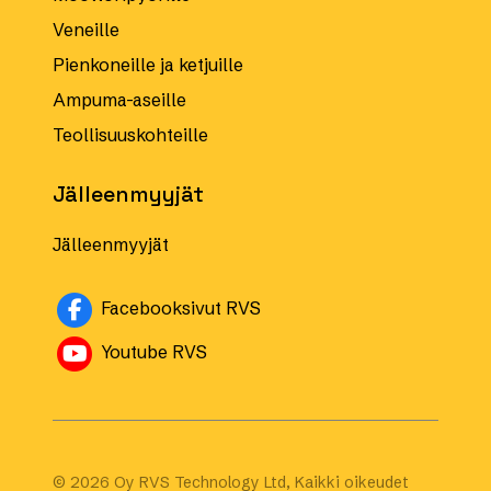
Veneille
Pienkoneille ja ketjuille
Ampuma-aseille
Teollisuuskohteille
Jälleenmyyjät
Jälleenmyyjät
Avautuu uuteen ikkunaan
Facebooksivut RVS
Avautuu uuteen ikkunaan
Youtube RVS
© 2026 Oy RVS Technology Ltd, Kaikki oikeudet