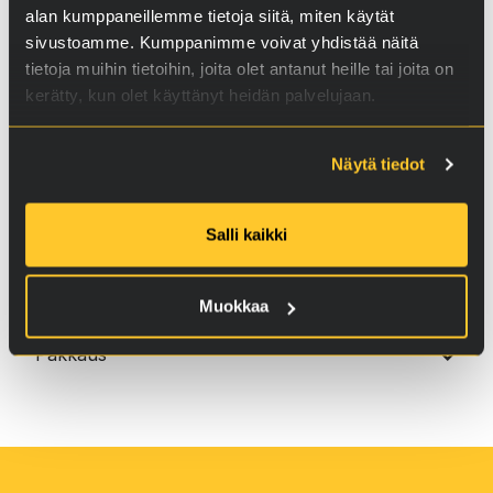
alan kumppaneillemme tietoja siitä, miten käytät
sivustoamme. Kumppanimme voivat yhdistää näitä
tietoja muihin tietoihin, joita olet antanut heille tai joita on
kerätty, kun olet käyttänyt heidän palvelujaan.
Näytä tiedot
Lisätiedot, videot
Salli kaikki
Käyttöohje
Muokkaa
Pakkaus
400 ml pumppupullo.
Suurasiakkaille myymme tuotteita tarvittavissa
erissä muunlaisissakin pakkauksissa (ota yhteyttä).