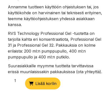
Annamme tuotteen käyttöön ohjeistuksen tai, jos
käyttökohde on harvinainen tai teknisesti erityinen,
teemme käyttöohjeistuksen yhdessä asiakkaan
kanssa.
RVS Technology Professional Gel -tuotetta on
tarjolla kahta eri konsentraatiota, Professional Gel
31 ja Professional Gel 32. Pakkauksia on kolme
erilaista: 200 ml:n pumppupullo, 400 ml:n
pumppupullo ja 400 ml:n putkilo.
Suurasiakkaille myymme tuotteita tarvittavissa
erissä muunlaisissakin pakkauksissa (ota yhteyttä).
Professional
Lisää koriin
Gel
32,
400
ml
pumppupullo