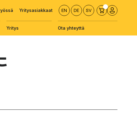
työssä
Yritysasiakkaat
EN
DE
SV
Yritys
Ota yhteyttä
t