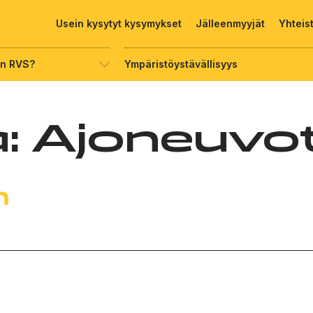
Usein kysytyt kysymykset
Jälleenmyyjät
Yhteis
on RVS?
Ympäristöystävällisyys
a:
Ajoneuvo
m