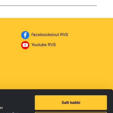
Avautuu uuteen ikkuna
Facebooksivut RVS
Avautuu uuteen ikkunaan
Youtube RVS
Salli kaikki
an