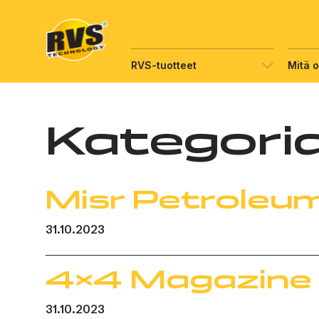
Hyppää
sisältöön
RVS-tuotteet
Mitä 
Kategori
Misr Petroleu
31.10.2023
4×4 Magazine
31.10.2023