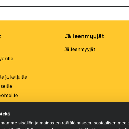
t
Jälleenmyyjät
Jälleenmyyjät
örille
e ja ketjuille
eille
kohteille
teitä
mamme sisällön ja mainosten räätälöimiseen, sosiaalisen medi