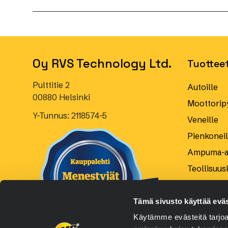
Oy RVS Technology Ltd.
Tuottee
Pulttitie 2
Autoille
00880 Helsinki
Moottoripy
Y-Tunnus: 2118574-5
Veneille
Pienkoneill
Ampuma-as
Teollisuus
Tämä sivusto käyttää eväs
Käytämme evästeitä tarjoa