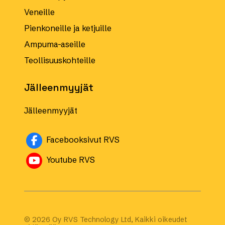
Veneille
Pienkoneille ja ketjuille
Ampuma-aseille
Teollisuuskohteille
Jälleenmyyjät
Jälleenmyyjät
Avautuu uuteen ikkunaan
Facebooksivut RVS
Avautuu uuteen ikkunaan
Youtube RVS
© 2026 Oy RVS Technology Ltd, Kaikki oikeudet