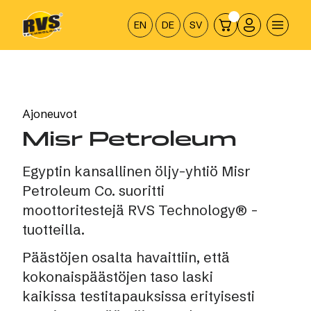
Hyppää
sisältöön
EN
DE
SV
Ajoneuvot
Misr Petroleum
Egyptin kansallinen öljy-yhtiö Misr
Petroleum Co. suoritti
moottoritestejä RVS Technology® -
tuotteilla.
Päästöjen osalta havaittiin, että
kokonaispäästöjen taso laski
kaikissa testitapauksissa erityisesti