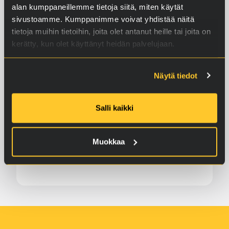
alan kumppaneillemme tietoja siitä, miten käytät
sivustoamme. Kumppanimme voivat yhdistää näitä
KILPAMOOTTORI
tietoja muihin tietoihin, joita olet antanut heille tai joita on
Speedway-pyörä
kerätty, kun olet käyttänyt heidän palvelujaan.
Lue lisää
Näytä tiedot
Salli kaikki
Muokkaa