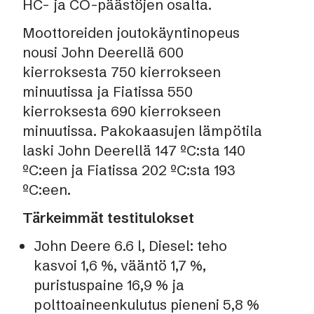
HC- ja CO-päästöjen osalta.
Moottoreiden joutokäyntinopeus
nousi John Deerellä 600
kierroksesta 750 kierrokseen
minuutissa ja Fiatissa 550
kierroksesta 690 kierrokseen
minuutissa. Pakokaasujen lämpötila
laski John Deerellä 147 ºC:sta 140
ºC:een ja Fiatissa 202 ºC:sta 193
ºC:een.
Tärkeimmät testitulokset
John Deere 6.6 l, Diesel: teho
kasvoi 1,6 %, vääntö 1,7 %,
puristuspaine 16,9 % ja
polttoaineenkulutus pieneni 5,8 %