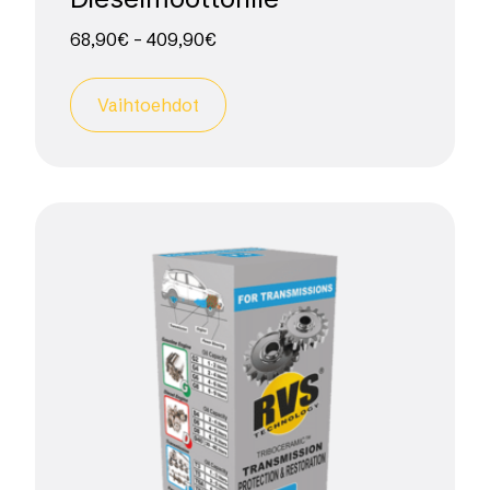
68,90
€
–
409,90
€
Vaihtoehdot