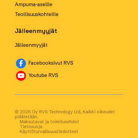
Ampuma-aseille
Teollisuuskohteille
Jälleenmyyjät
Jälleenmyyjät
Avautuu uuteen ikkunaan
Facebooksivut RVS
Avautuu uuteen ikkunaan
Youtube RVS
© 2026 Oy RVS Technology Ltd, Kaikki oikeudet
pidätetään.
Maksutavat ja toimitusehdot
Tietosuoja
Käyttöturvallisuustiedotteet