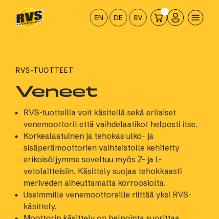
Hyppää
sisältöön
EN
DE
SV
RVS-TUOTTEET
Veneet
RVS-tuotteilla voit käsitellä sekä erilaiset
venemoottorit että vaihdelaatikot helposti itse.
Korkealaatuinen ja tehokas ulko- ja
sisäperämoottorien vaihteistolle kehitetty
erikoisöljymme soveltuu myös Z- ja L-
vetolaitteisiin. Käsittely suojaa tehokkaasti
meriveden aiheuttamalta korroosiolta.
Useimmille venemoottoreille riittää yksi RVS-
käsittely.
Moottorin käsittely on helpointa suorittaa