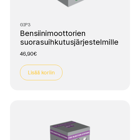
GIP3
Bensiini­moottorien
suorasuihkutus­järjestelmille
46,90
€
Lisää koriin