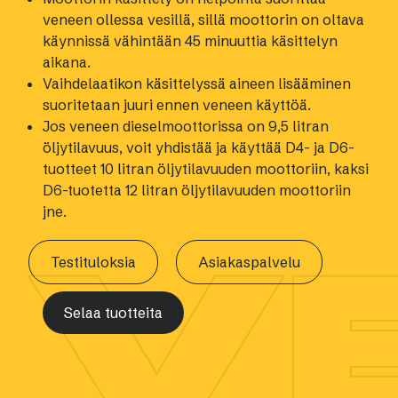
veneen ollessa vesillä, sillä moottorin on oltava
käynnissä vähintään
45 minuuttia
käsittelyn
aikana.
Vaihdelaatikon käsittelyssä aineen lisääminen
suoritetaan juuri ennen veneen käyttöä.
Jos veneen dieselmoottorissa on 9,5 litran
öljytilavuus, voit yhdistää ja käyttää D4- ja D6-
tuotteet 10 litran öljytilavuuden moottoriin, kaksi
D6-tuotetta 12 litran öljytilavuuden moottoriin
jne.
V
Testituloksia
Asiakaspalvelu
Selaa tuotteita