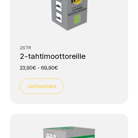
2STR
2-tahtimoottoreille
23,90
€
–
69,90
€
Vaihtoehdot