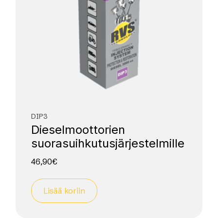
DIP3
Diesel­moottorien
suorasuihkutus­järjestelmille
46,90
€
Lisää koriin