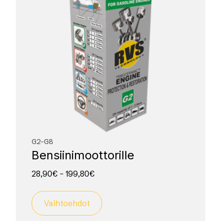
G2-G8
Bensiini­moottorille
28,90
€
–
199,80
€
Vaihtoehdot