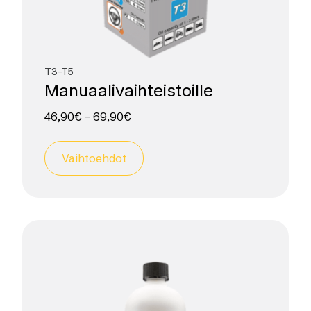
T3-T5
Manuaali­vaihteistoille
46,90
€
–
69,90
€
Vaihtoehdot