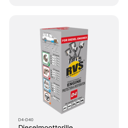
D4-D40
Diesel­moottorille