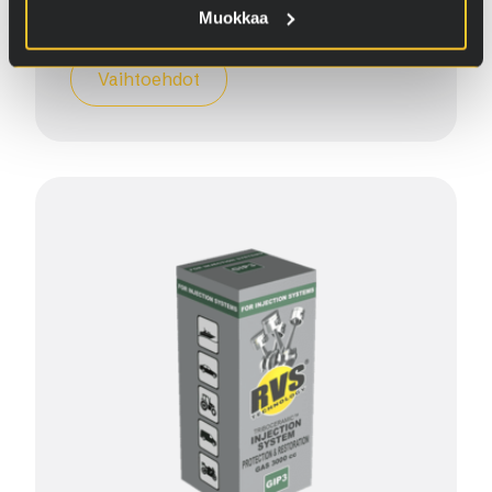
82,90
€
–
113,90
€
Muokkaa
Vaihtoehdot