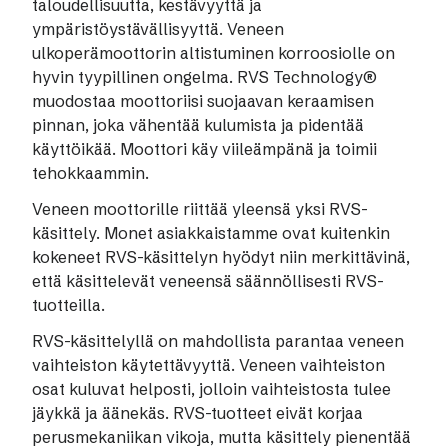
taloudellisuutta, kestävyyttä ja
ympäristöystävällisyyttä. Veneen
ulkoperämoottorin altistuminen korroosiolle on
hyvin tyypillinen ongelma. RVS Technology®
muodostaa moottoriisi suojaavan keraamisen
pinnan, joka vähentää kulumista ja pidentää
käyttöikää. Moottori käy viileämpänä ja toimii
tehokkaammin.
Veneen moottorille riittää yleensä yksi RVS-
käsittely. Monet asiakkaistamme ovat kuitenkin
kokeneet RVS-käsittelyn hyödyt niin merkittävinä,
että käsittelevät veneensä säännöllisesti RVS-
tuotteilla.
RVS-käsittelyllä on mahdollista parantaa veneen
vaihteiston käytettävyyttä.
Veneen vaihteiston
osat kuluvat helposti, jolloin vaihteistosta tulee
jäykkä ja äänekäs.
RVS-tuotteet eivät korjaa
perusmekaniikan vikoja, mutta käsittely pienentää