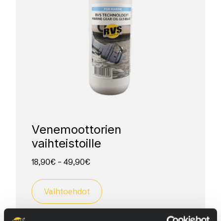
Venemoottorien
vaihteistoille
18,90
€
–
49,90
€
Vaihtoehdot