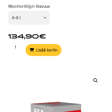
Moottoriöljyn tilavuus
134,90
€
Diesel­
Lisää koriin
moottorille
määrä