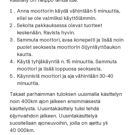
Käsittely on helppo tehdä itse:
Anna moottorin käydä vähintään 5 minuuttia,
ellei se ole valmiiksi käyttölämmin.
Sekoita pakkauksessa olevat tuotteet
keskenään. Ravista hyvin.
Sammuta moottori, avaa konepelti ja lisää noin
puolet seoksesta moottorin öljyntäyttöaukon
kautta.
Käytä tyhjäkäyntiä n. 15 minuuttia. Sammuta
moottori ja lisää loppuosa seoksesta.
Käynnistä moottori ja aja vähintään 30–40
minuuttia.
Takaat parhaimman tuloksen uusimalla käsittelyn
noin 400km ajon jälkeen ensimmäisestä
käsittelystä. Uusintakäsittely tulisi tehdä
öljynvaihdon jälkeen. Uusintakäsittelyä
suositellaan ajoneuvoihin, joilla on ajettu yli
40 000km.