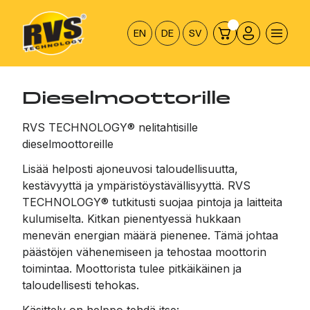
Hyppää
sisältöön
EN
DE
SV
Diesel­moottorille
RVS TECHNOLOGY® nelitahtisille
dieselmoottoreille
Lisää helposti ajoneuvosi taloudellisuutta,
kestävyyttä ja ympäristöystävällisyyttä. RVS
TECHNOLOGY® tutkitusti suojaa pintoja ja laitteita
kulumiselta. Kitkan pienentyessä hukkaan
menevän energian määrä pienenee. Tämä johtaa
päästöjen vähenemiseen ja tehostaa moottorin
toimintaa. Moottorista tulee pitkäikäinen ja
taloudellisesti tehokas.