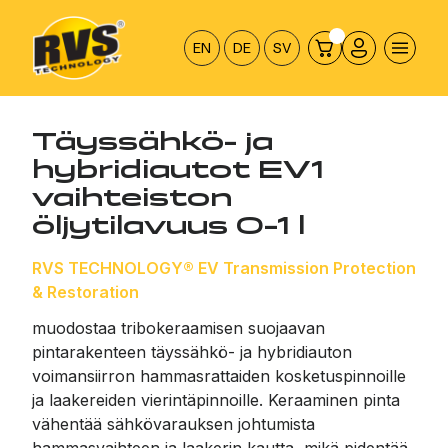
Hyppää
sisältöön
EN
DE
SV
Täyssähkö- ja
hybridiautot EV1
vaihteiston
öljytilavuus 0–1 l
RVS TECHNOLOGY® EV Transmission Protection
& Restoration
muodostaa tribokeraamisen suojaavan
pintarakenteen täyssähkö- ja hybridiauton
voimansiirron hammasrattaiden kosketuspinnoille
ja laakereiden vierintäpinnoille. Keraaminen pinta
vähentää sähkövarauksen johtumista