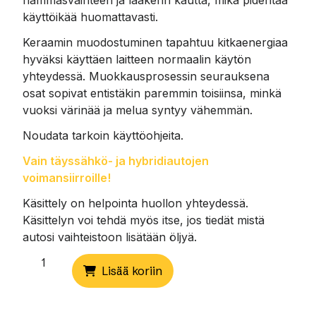
hammasvaihteen ja laakerin kautta, mikä pidentää
käyttöikää huomattavasti.
Keraamin muodostuminen tapahtuu kitkaenergiaa
hyväksi käyttäen laitteen normaalin käytön
yhteydessä. Muokkausprosessin seurauksena
osat sopivat entistäkin paremmin toisiinsa, minkä
vuoksi värinää ja melua syntyy vähemmän.
Noudata tarkoin käyttöohjeita.
Vain täyssähkö- ja hybridiautojen
voimansiirroille!
Käsittely on helpointa huollon yhteydessä.
Käsittelyn voi tehdä myös itse, jos tiedät mistä
autosi vaihteistoon lisätään öljyä.
Täyssähkö-
Lisää koriin
ja
hybridiautot
EV1