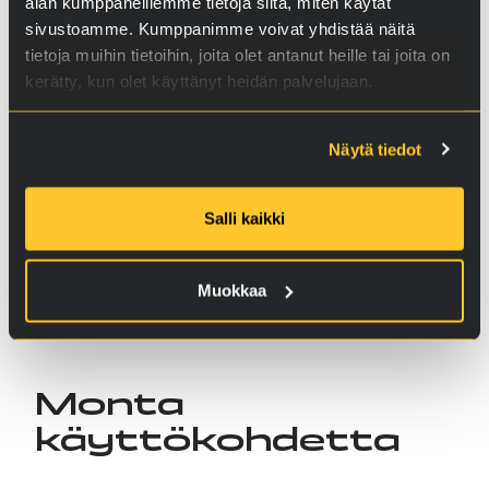
alan kumppaneillemme tietoja siitä, miten käytät
sivustoamme. Kumppanimme voivat yhdistää näitä
tietoja muihin tietoihin, joita olet antanut heille tai joita on
kerätty, kun olet käyttänyt heidän palvelujaan.
Mitä RVS on
Näytä tiedot
Salli kaikki
Muokkaa
Monta
käyttökohdetta