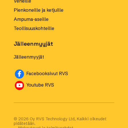
Veneille
Pienkoneille ja ketjuille
Ampuma-aseille
Teollisuuskohteille
Jälleenmyyjät
Jälleenmyyjät
Avautuu uuteen ikkunaan
Facebooksivut RVS
Avautuu uuteen ikkunaan
Youtube RVS
© 2026 Oy RVS Technology Ltd, Kaikki oikeudet
pidätetään.